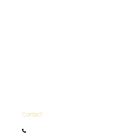
Contact
+32 471 50 40 60