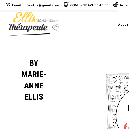
Email:
info.ellis@gmail.com
GSM:
+32 471 50 40 60
Adres
Accuei
BY
MARIE-
ANNE
ELLIS