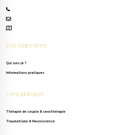
+32 471 50 40 60
info.ellis@gmail.com
111, rue Alphonse Asselbergs à Uccle
Ellis Marie-Anne
Qui suis-je ?
Informations pratiques
Liens pratiques
Thérapie de couple & sexothérapie
Traumatisme & Neuroscience