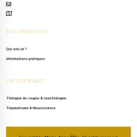
info.ellis@gmail.com
111, rue Alphonse Asselbergs à Uccle
Ellis Marie-Anne
Qui suis-je ?
Informations pratiques
Liens pratiques
Thérapie de couple & sexothérapie
Traumatisme & Neuroscience