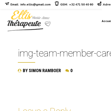
Email:
info.ellis@gmail.com
GSM:
+32 471 50 40 60
Adres
Accuei
img-team-member-car
BY SIMON RAMBOER
0