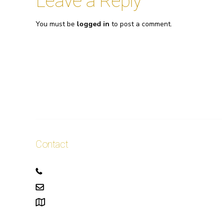
Leave a Reply
You must be
logged in
to post a comment.
Contact
+32 471 50 40 60
info.ellis@gmail.com
111, rue Alphonse Asselbergs à Uccle