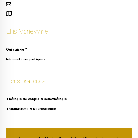
info.ellis@gmail.com
111, rue Alphonse Asselbergs à Uccle
Ellis Marie-Anne
Qui suis-je ?
Informations pratiques
Liens pratiques
Thérapie de couple & sexothérapie
Traumatisme & Neuroscience