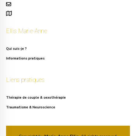
info.ellis@gmail.com
111, rue Alphonse Asselbergs à Uccle
Ellis Marie-Anne
Qui suis-je ?
Informations pratiques
Liens pratiques
Thérapie de couple & sexothérapie
Traumatisme & Neuroscience