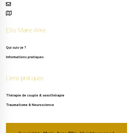
info.ellis@gmail.com
111, rue Alphonse Asselbergs à Uccle
Ellis Marie-Anne
Qui suis-je ?
Informations pratiques
Liens pratiques
Thérapie de couple & sexothérapie
Traumatisme & Neuroscience