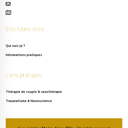
info.ellis@gmail.com
111, rue Alphonse Asselbergs à Uccle
Ellis Marie-Anne
Qui suis-je ?
Informations pratiques
Liens pratiques
Thérapie de couple & sexothérapie
Traumatisme & Neuroscience