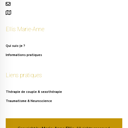
info.ellis@gmail.com
111, rue Alphonse Asselbergs à Uccle
Ellis Marie-Anne
Qui suis-je ?
Informations pratiques
Liens pratiques
Thérapie de couple & sexothérapie
Traumatisme & Neuroscience