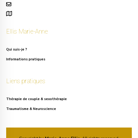
info.ellis@gmail.com
111, rue Alphonse Asselbergs à Uccle
Ellis Marie-Anne
Qui suis-je ?
Informations pratiques
Liens pratiques
Thérapie de couple & sexothérapie
Traumatisme & Neuroscience