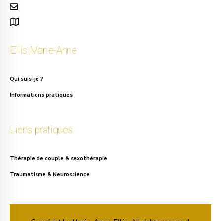
info.ellis@gmail.com
111, rue Alphonse Asselbergs à Uccle
Ellis Marie-Anne
Qui suis-je ?
Informations pratiques
Liens pratiques
Thérapie de couple & sexothérapie
Traumatisme & Neuroscience