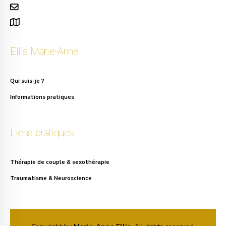
info.ellis@gmail.com
111, rue Alphonse Asselbergs à Uccle
Ellis Marie-Anne
Qui suis-je ?
Informations pratiques
Liens pratiques
Thérapie de couple & sexothérapie
Traumatisme & Neuroscience