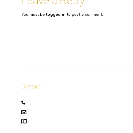
Leave a Reply
You must be
logged in
to post a comment.
Contact
+32 471 50 40 60
info.ellis@gmail.com
111, rue Alphonse Asselbergs à Uccle