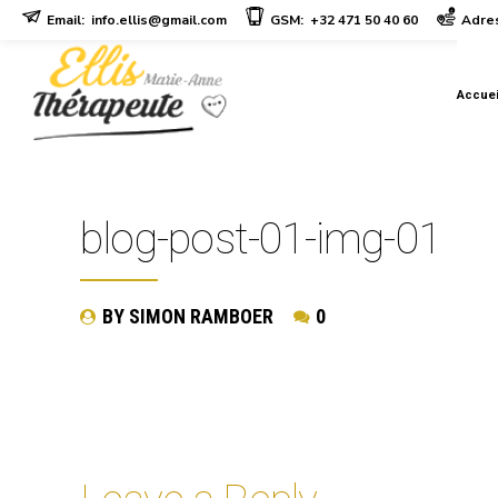
Email:
info.ellis@gmail.com
GSM:
+32 471 50 40 60
Adres
Accuei
blog-post-01-img-01
BY SIMON RAMBOER
0