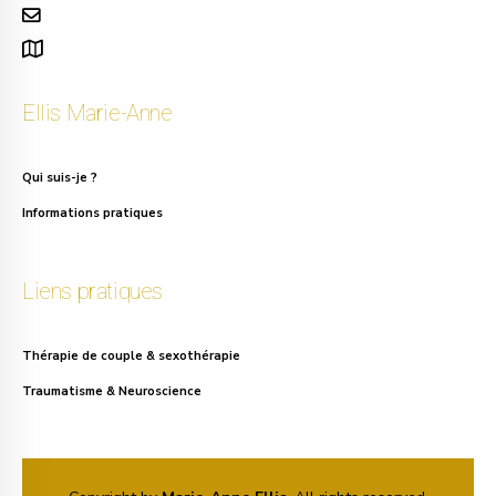
info.ellis@gmail.com
111, rue Alphonse Asselbergs à Uccle
Ellis Marie-Anne
Qui suis-je ?
Informations pratiques
Liens pratiques
Thérapie de couple & sexothérapie
Traumatisme & Neuroscience