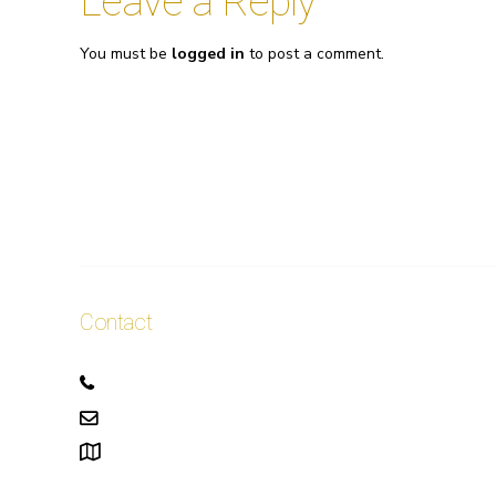
Leave a Reply
You must be
logged in
to post a comment.
Contact
+32 471 50 40 60
info.ellis@gmail.com
111, rue Alphonse Asselbergs à Uccle