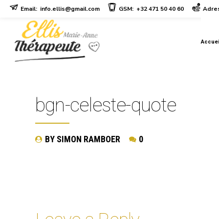
Email:
info.ellis@gmail.com
GSM:
+32 471 50 40 60
Adres
Accuei
bgn-celeste-quote
BY SIMON RAMBOER
0