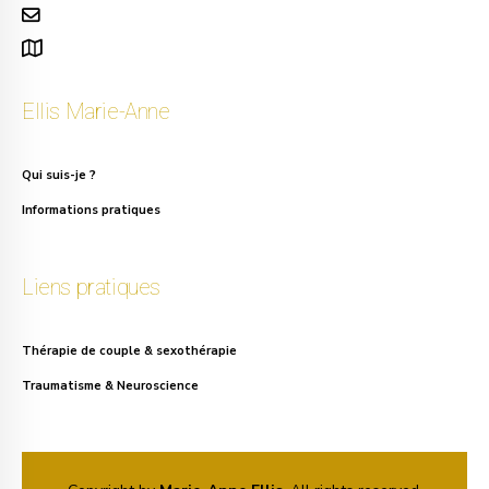
info.ellis@gmail.com
111, rue Alphonse Asselbergs à Uccle
Ellis Marie-Anne
Qui suis-je ?
Informations pratiques
Liens pratiques
Thérapie de couple & sexothérapie
Traumatisme & Neuroscience