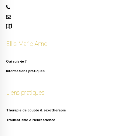
+32 471 50 40 60
info.ellis@gmail.com
111, rue Alphonse Asselbergs à Uccle
Ellis Marie-Anne
Qui suis-je ?
Informations pratiques
Liens pratiques
Thérapie de couple & sexothérapie
Traumatisme & Neuroscience